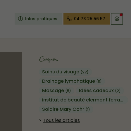
Infos pratiques
04 73 25 56 57
Catégories
Soins du visage
(22)
Drainage lymphatique
(8)
Massage
Idées cadeaux
(5)
(2)
institut de beauté clermont ferrand
(1
Solaire Mary Cohr
(1)
Tous les articles