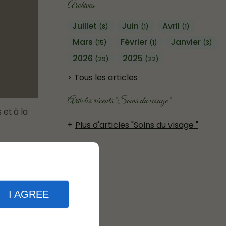
Archives
Juillet
Juin
Avril
(8)
(1)
(1)
Mars
Février
Janvier
(15)
(1)
(3)
2026
2025
(29)
(22)
Tous les articles
Articles récents "Soins du visage "
et à la
Plus d'articles "Soins du visage "
formance.
gène les
I AGREE
un moment