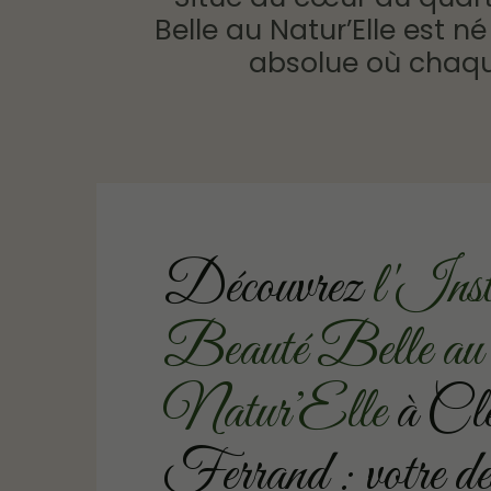
Belle au Natur’Elle est n
absolue où chaque
Découvrez
l'Inst
Beauté Belle au
Natur’Elle
à Cle
Ferrand : votre des