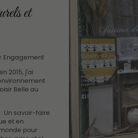
urels et
ar Engagement
en 2015, j'ai
l'environnement
isir Belle au
: Un savoir-faire
e et en
 monde pour