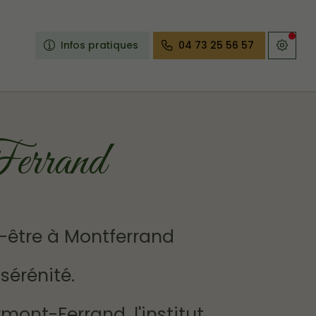
Infos pratiques
04 73 25 56 57
Ferrand
n-être à Montferrand
 sérénité.
mont-Ferrand, l'institut