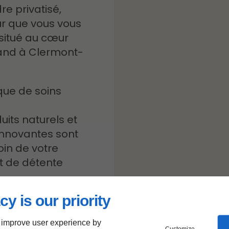
e privatisé,
r que vous vous
situé au cœur
rand à Clermont-
que de soins
uits naturels et
innovantes sont
in de votre
t de détente
cy is our priority
 passage
ur : vous êtes
 improve user experience by