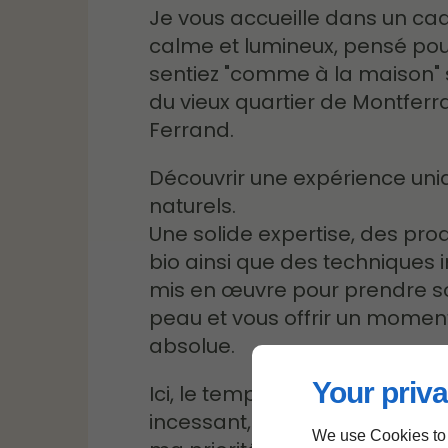
Je vous accueille dans un cadr
calme et lumineux, pensé pou
sentiez "comme à la maison" 
du vieux quartier de Montfer
Ferrand.
Découvrir une expérience uni
naturels.
Une solide expertise, des prod
bio ainsi que des techniques 
mis en œuvre pour prendre so
peau et vous offrir un momen
absolue.
Your priva
Ici, le temps s'arrête. Pas de
incessant, pas de bruit extérie
We use Cookies to