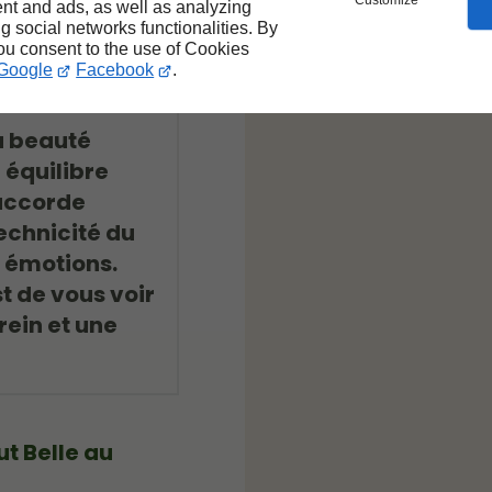
ute la durée de
Customize
nt and ads, as well as analyzing
ng social networks functionalities. By
you consent to the use of Cookies
Google
Facebook
.
a beauté
n équilibre
'accorde
echnicité du
s émotions.
t de vous voir
rein et une
ut Belle au