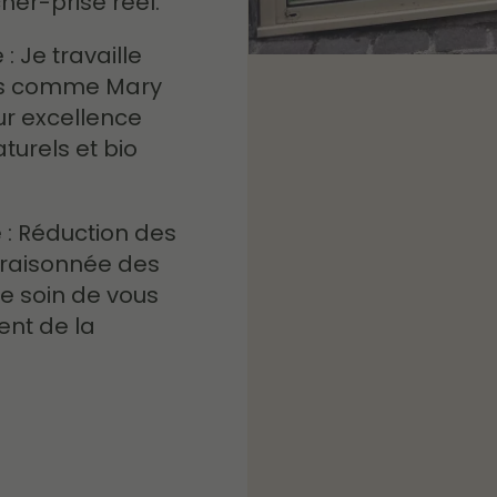
cher-prise réel.
 Je travaille
es comme Mary
ur excellence
aturels et bio
: Réduction des
n raisonnée des
e soin de vous
ent de la