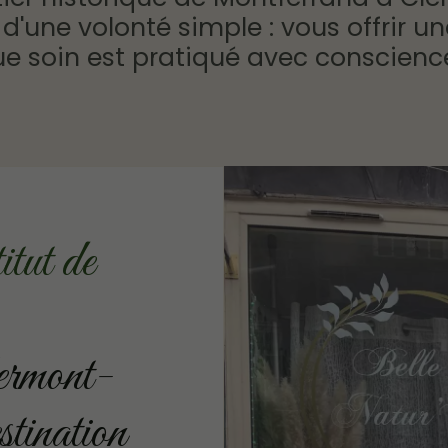
é d'une volonté simple : vous offrir
 soin est pratiqué avec conscience
itut de
rmont-
tination