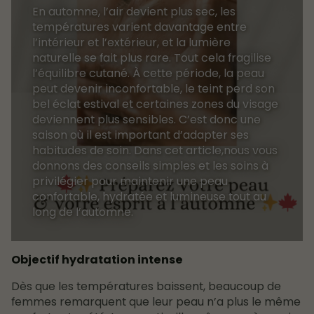
En automne, l’air devient plus sec, les
températures varient davantage entre
l’intérieur et l’extérieur, et la lumière
naturelle se fait plus rare. Tout cela fragilise
l’équilibre cutané. À cette période, la peau
peut devenir inconfortable, le teint perd son
bel éclat estival et certaines zones du visage
deviennent plus sensibles. C’est donc une
saison où il est important d’adapter ses
habitudes de soin. Dans cet article,nous vous
donnons des conseils simples et les soins à
privilégier pour maintenir une peau
confortable, hydratée et lumineuse tout au
long de l’automne.
Objectif hydratation intense
Dès que les températures baissent, beaucoup de
femmes remarquent que leur peau n’a plus le même