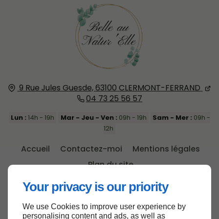
9 Rue Jules Guesde,
63100
CLERMONT-FERRAND
04 73 25 56 57
Lun :
14h - 19h
Mar - Jeu - Ven :
09h - 19h
Sam - Mer :
09h -
12h
Accueil
Contactez-moi
Mentions légales
Plan du site
Your privacy is our priority
We use Cookies to improve user experience by
personalising content and ads, as well as