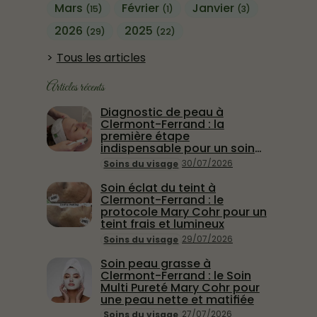
Mars
Février
Janvier
(15)
(1)
(3)
2026
2025
(29)
(22)
Tous les articles
Articles récents
Diagnostic de peau à
Clermont-Ferrand : la
première étape
indispensable pour un soin
vraiment efficace
30/07/2026
Soins du visage
Soin éclat du teint à
Clermont-Ferrand : le
protocole Mary Cohr pour un
teint frais et lumineux
29/07/2026
Soins du visage
Soin peau grasse à
Clermont-Ferrand : le Soin
Multi Pureté Mary Cohr pour
une peau nette et matifiée
27/07/2026
Soins du visage