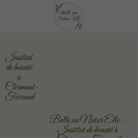
Institut
de beauté
à
Clermont-
Ferrand
Belle au Natur’Elle –
Institut de beauté à